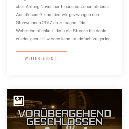
über Anfang November hinaus bestehen bleiben.
Aus diesem Grund sind wir gezwungen den
Glühweincup 2017 ab zu sagen. Die
Wahrscheinlichkeit, dass die Strecke bis dahin
wieder genutzt werden kann ist einfach zu gering
WEITERLESEN